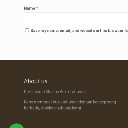
Name
*
Save my name, email, and website in this browser f
About us
Percetakan Khusus Buku Tahunan
Kami membuat buku tahunan dengan konsep yang
berbeda, silahkan hubungi kami.