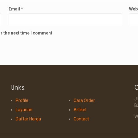
Email
*
Web
or the next time I comment.
links
O
J
Profile
Cara Order
B
Layanan
Artikel
W
Daftar Harga
Contact