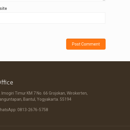
site
ffice
l. Imogiri Timur KM 7 No. 66 Grojokan, Wirokerten,
anguntapan, Bantul, Yogyakarta. 55194
hatsApp: 0813-2676-5758