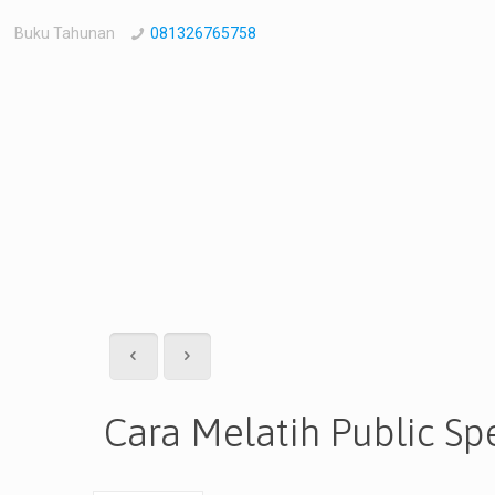
Buku Tahunan
081326765758
Cara Melatih Public S