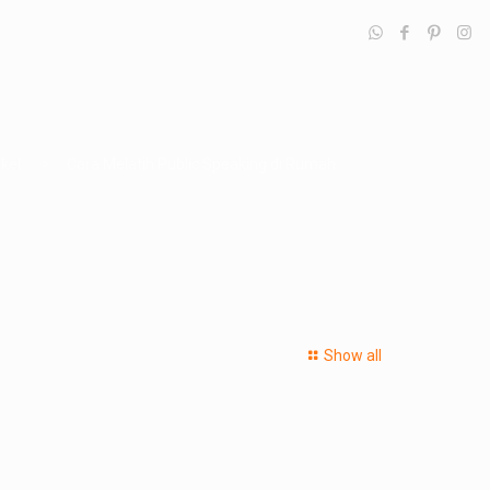
ikel
Cara Melatih Public Speaking di Rumah
Show all