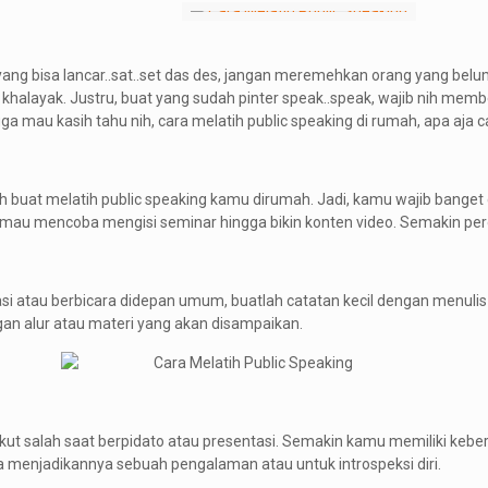
 yang bisa lancar..sat..set das des, jangan meremehkan orang yang belu
layak. Justru, buat yang sudah pinter speak..speak, wajib nih membe
a mau kasih tahu nih, cara melatih public speaking di rumah, apa aja 
h buat melatih public speaking kamu dirumah. Jadi, kamu wajib banget c
kin mau mencoba mengisi seminar hingga bikin konten video. Semakin pe
asi atau berbicara didepan umum, buatlah catatan kecil dengan menuli
gan alur atau materi yang akan disampaikan.
akut salah saat berpidato atau presentasi. Semakin kamu memiliki keb
isa menjadikannya sebuah pengalaman atau untuk introspeksi diri.