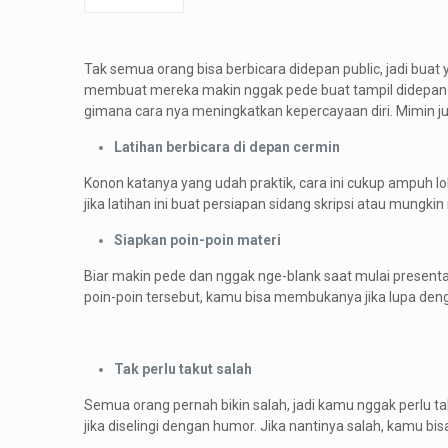
Tak semua orang bisa berbicara didepan public, jadi buat
membuat mereka makin nggak pede buat tampil didepan kha
gimana cara nya meningkatkan kepercayaan diri. Mimin jug
Latihan berbicara di depan cermin
Konon katanya yang udah praktik, cara ini cukup ampuh lo
jika latihan ini buat persiapan sidang skripsi atau mung
Siapkan poin-poin materi
Biar makin pede dan nggak nge-blank saat mulai present
poin-poin tersebut, kamu bisa membukanya jika lupa den
Tak perlu takut salah
Semua orang pernah bikin salah, jadi kamu nggak perlu t
jika diselingi dengan humor. Jika nantinya salah, kamu b