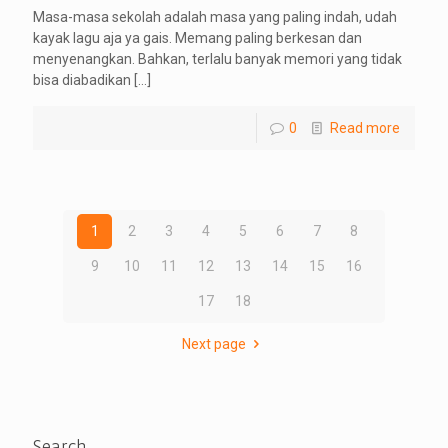
Masa-masa sekolah adalah masa yang paling indah, udah
kayak lagu aja ya gais. Memang paling berkesan dan
menyenangkan. Bahkan, terlalu banyak memori yang tidak
bisa diabadikan
[…]
0
Read more
1
2
3
4
5
6
7
8
9
10
11
12
13
14
15
16
17
18
Next page
Search