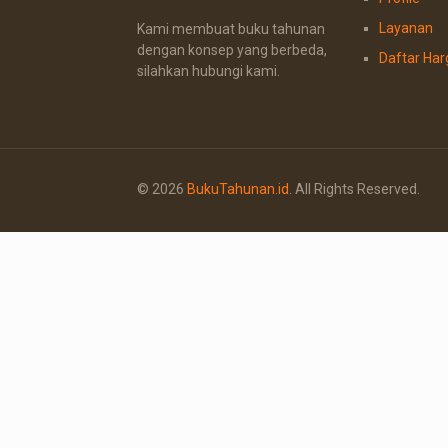
Layanan
Kami membuat buku tahunan
dengan konsep yang berbeda,
Daftar Har
silahkan hubungi kami.
© 2026
BukuTahunan.id
. All Rights Reserved.