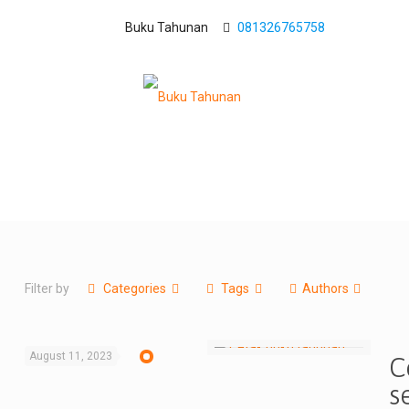
Buku Tahunan
081326765758
Filter by
Categories
Tags
Authors
August 11, 2023
C
s