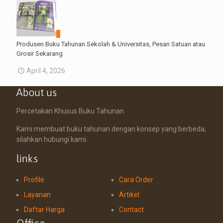
0
Produsen Buku Tahunan Sekolah & Universitas, Pesan Satuan atau
Grosir Sekarang
April 4, 2026
About us
Percetakan Khusus Buku Tahunan
Kami membuat buku tahunan dengan konsep yang berbeda,
silahkan hubungi kami.
links
Profile
Cara Order
Layanan
Artikel
Daftar Harga
Contact