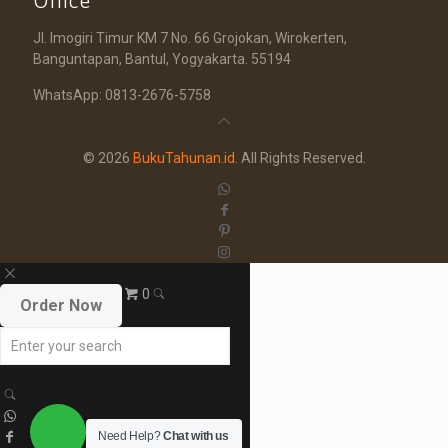
Office
Jl. Imogiri Timur KM 7 No. 66 Grojokan, Wirokerten,
Banguntapan, Bantul, Yogyakarta. 55194
WhatsApp: 0813-2676-5758
© 2026
BukuTahunan.id
. All Rights Reserved.
0
Order Now
Need Help?
Chat with us